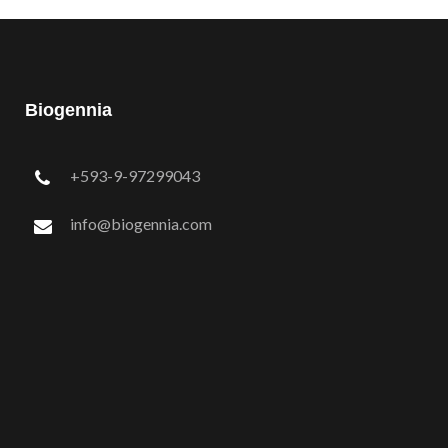
Biogennia
+593-9-97299043
info@biogennia.com