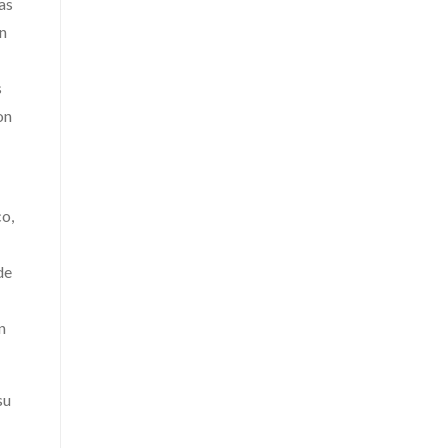
as
ón
s
on
co,
de
n
su